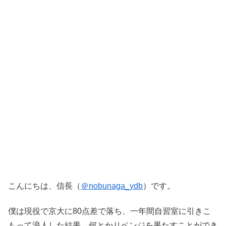
こんにちは、信長（
＠nobunaga_ydb
）です。
僕は現役で京大に80点差で落ち、一年間自習室に引きこ
もって浪人した結果、何とかリベンジを果たすことができ