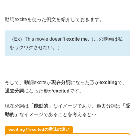
動詞exciteを使った例文を紹介しておきます。
（Ex）This movie doesn’t
excite
me.（この映画は私
をワクワクさせない。）
そして、動詞exciteが
現在分詞
になった形が
exciting
で、
過去分詞
になった形が
excited
です。
現在分詞は
「能動的」
なイメージであり、過去分詞は
「受
動的」
なイメージであることを考えると⋯
excitingとexcitedの意味の違い